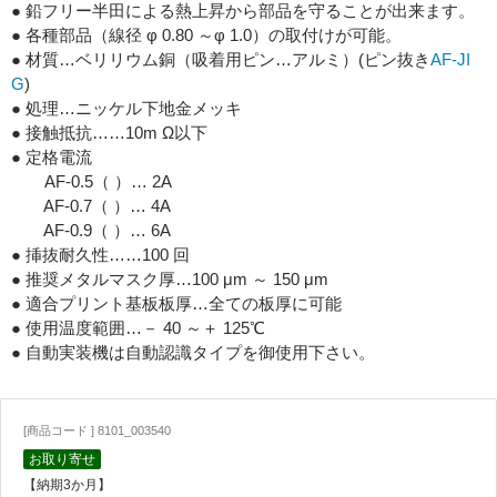
● 鉛フリー半田による熱上昇から部品を守ることが出来ます。
● 各種部品（線径 φ 0.80 ～φ 1.0）の取付けが可能。
● 材質…ベリリウム銅（吸着用ピン…アルミ）(ピン抜き
AF-JI
G
)
● 処理…ニッケル下地金メッキ
● 接触抵抗……10m Ω以下
● 定格電流
AF-0.5（ ）… 2A
AF-0.7（ ）… 4A
AF-0.9（ ）… 6A
● 挿抜耐久性……100 回
● 推奨メタルマスク厚…100 μm ～ 150 μm
● 適合プリント基板板厚…全ての板厚に可能
● 使用温度範囲…－ 40 ～＋ 125℃
● 自動実装機は自動認識タイプを御使用下さい。
[商品コード ] 8101_003540
お取り寄せ
【納期3か月】