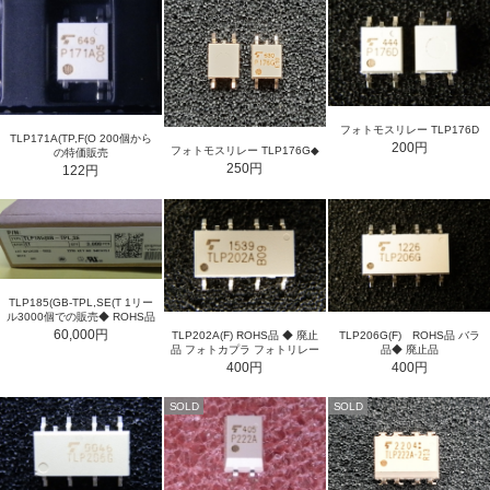
フォトモスリレー TLP176D
TLP171A(TP,F(O 200個から
200円
フォトモスリレー TLP176G◆
の特価販売
250円
122円
TLP185(GB-TPL,SE(T 1リー
ル3000個での販売◆ ROHS品
60,000円
TLP202A(F) ROHS品 ◆ 廃止
TLP206G(F) ROHS品 バラ
品 フォトカプラ フォトリレー
品◆ 廃止品
400円
400円
SOLD
SOLD