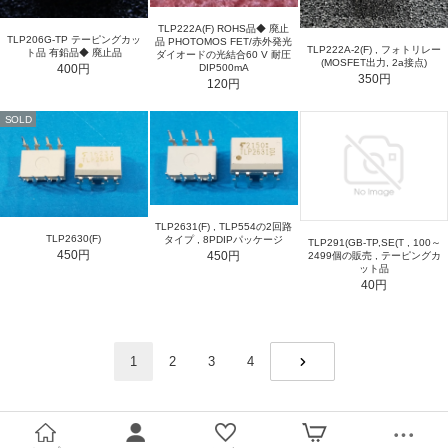
TLP222A(F) ROHS品◆ 廃止
TLP206G-TP テーピングカッ
品 PHOTOMOS FET/赤外発光
TLP222A-2(F) , フォトリレー
ト品 有鉛品◆ 廃止品
ダイオードの光結合60 V 耐圧
(MOSFET出力, 2a接点)
400円
DIP500mA
350円
120円
SOLD
TLP2631(F) , TLP554の2回路
TLP2630(F)
タイプ , 8PDIPパッケージ
TLP291(GB-TP,SE(T , 100～
450円
450円
2499個の販売 , テーピングカ
ット品
40円
1
2
3
4
NEXT