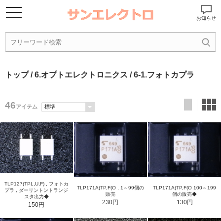
お知らせ
トップ
/
6.オプトエレクトロニクス
/ 6-1.フォトカプラ
46
アイテム
TLP127(TPL,U,F) , フォトカ
TLP171A(TP,F(O , 1～99個の
TLP171A(TP,F(O 100～199
プラ , ダーリントントランジ
販売
個の販売◆
スタ出力◆
230円
130円
150円