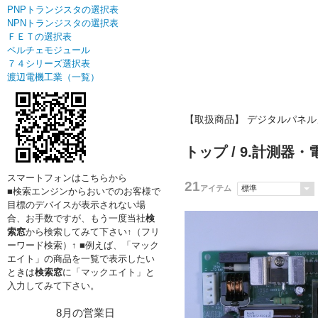
PNPトランジスタの選択表
NPNトランジスタの選択表
ＦＥＴの選択表
ペルチェモジュール
７４シリーズ選択表
渡辺電機工業（一覧）
【取扱商品】 デジタルパネ
トップ
/
9.計測器・
スマートフォンはこちらから
21
アイテム
■検索エンジンからおいでのお客様で
目標のデバイスが表示されない場
合、お手数ですが、もう一度当社
検
索窓
から検索してみて下さい↑（フリ
ーワード検索）↑ ■例えば、「マック
エイト」の商品を一覧で表示したい
ときは
検索窓
に「マックエイト」と
入力してみて下さい。
8月の営業日