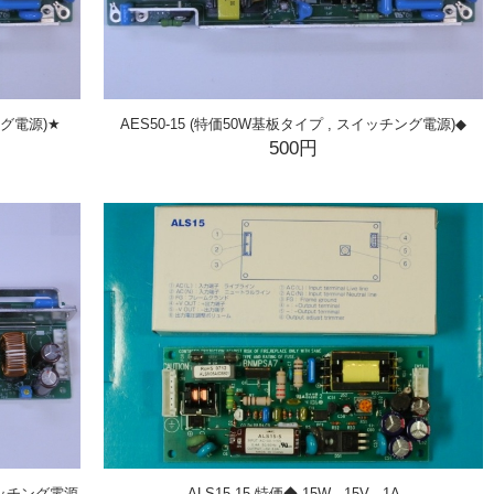
ング電源)★
AES50-15 (特価50W基板タイプ , スイッチング電源)◆
500円
イッチング電源
ALS15-15 特価◆ 15W , 15V , 1A