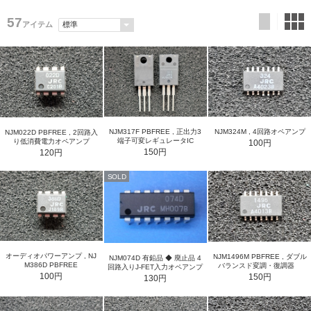
57
アイテム
NJM317F PBFREE , 正出力3
NJM324M , 4回路オペアンプ
NJM022D PBFREE , 2回路入
端子可変レギュレータIC
り低消費電力オペアンプ
100円
150円
120円
SOLD
オーディオパワーアンプ , NJ
NJM1496M PBFREE , ダブル
NJM074D 有鉛品 ◆ 廃止品 4
M386D PBFREE
バランスド変調・復調器
回路入りJ-FET入力オペアンプ
100円
150円
130円