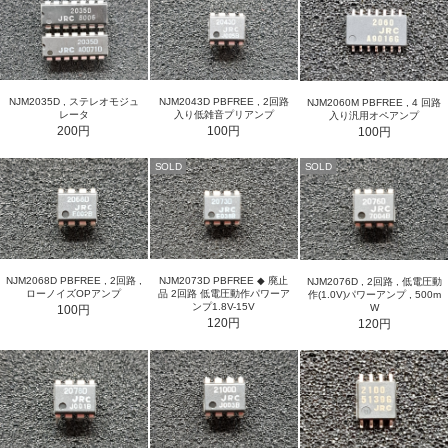
NJM2035D , ステレオモジュ
NJM2043D PBFREE , 2回路
NJM2060M PBFREE , 4 回路
レータ
入り低雑音プリアンプ
入り汎用オペアンプ
200円
100円
100円
SOLD
SOLD
NJM2073D PBFREE ◆ 廃止
NJM2068D PBFREE , 2回路 ,
NJM2076D , 2回路 , 低電圧動
品 2回路 低電圧動作パワーア
ローノイズOPアンプ
作(1.0V)パワーアンプ , 500m
ンプ1.8V-15V
W
100円
120円
120円