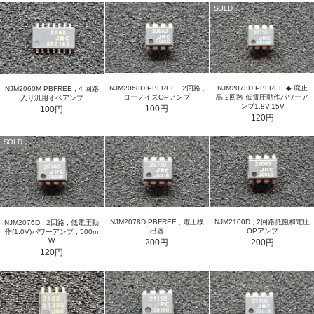
SOLD
NJM2073D PBFREE ◆ 廃止
NJM2068D PBFREE , 2回路 ,
NJM2060M PBFREE , 4 回路
品 2回路 低電圧動作パワーア
ローノイズOPアンプ
入り汎用オペアンプ
ンプ1.8V-15V
100円
100円
120円
SOLD
NJM2078D PBFREE , 電圧検
NJM2100D , 2回路低飽和電圧
NJM2076D , 2回路 , 低電圧動
出器
OPアンプ
作(1.0V)パワーアンプ , 500m
W
200円
200円
120円