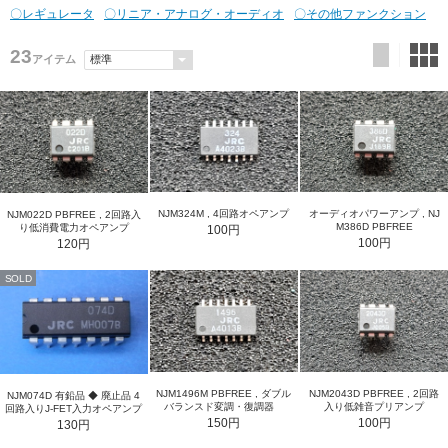
〇レギュレータ
〇リニア・アナログ・オーディオ
〇その他ファンクション
23
アイテム
NJM324M , 4回路オペアンプ
オーディオパワーアンプ , NJ
NJM022D PBFREE , 2回路入
M386D PBFREE
り低消費電力オペアンプ
100円
100円
120円
SOLD
NJM2043D PBFREE , 2回路
NJM1496M PBFREE , ダブル
NJM074D 有鉛品 ◆ 廃止品 4
入り低雑音プリアンプ
バランスド変調・復調器
回路入りJ-FET入力オペアンプ
100円
150円
130円