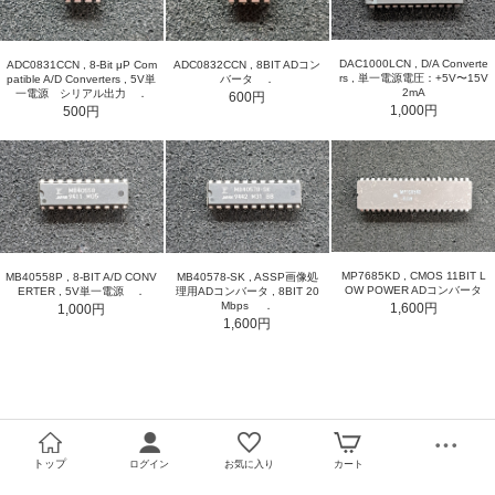
DAC1000LCN , D/A Converte
ADC0831CCN , 8-Bit μP Com
ADC0832CCN , 8BIT ADコン
rs , 単一電源電圧：+5V〜15V
patible A/D Converters , 5V単
バータ ．
2mA
一電源 シリアル出力 ．
600円
1,000円
500円
MP7685KD , CMOS 11BIT L
MB40558P , 8-BIT A/D CONV
MB40578-SK , ASSP画像処
OW POWER ADコンバータ
ERTER , 5V単一電源 ．
理用ADコンバータ , 8BIT 20
Mbps ．
1,600円
1,000円
1,600円
トップ
ログイン
お気に入り
カート