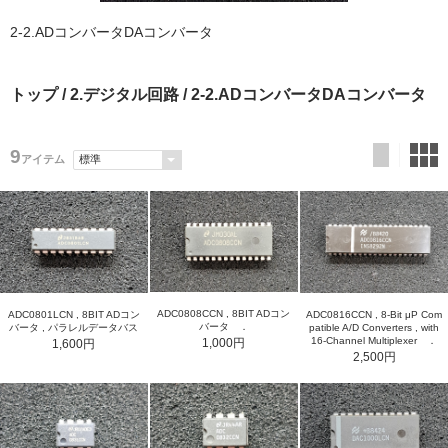
2-2.ADコンバータDAコンバータ
トップ
/
2.デジタル回路
/ 2-2.ADコンバータDAコンバータ
9
アイテム
ADC0808CCN , 8BIT ADコン
ADC0801LCN , 8BIT ADコン
ADC0816CCN , 8-Bit μP Com
バータ ．
バータ , パラレルデータバス
patible A/D Converters , with
16-Channel Multiplexer ．
1,000円
1,600円
2,500円