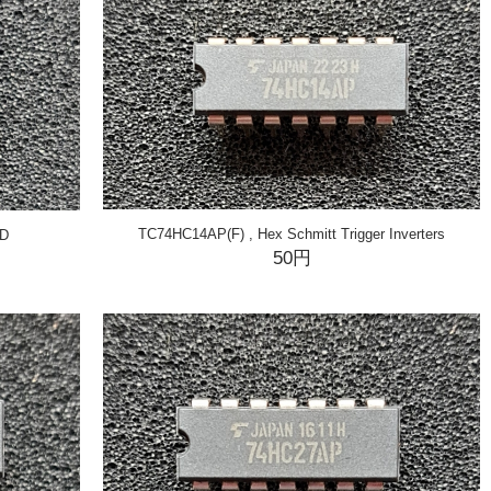
TC74HC14AP(F) , Hex Schmitt Trigger Inverters
ND
50円