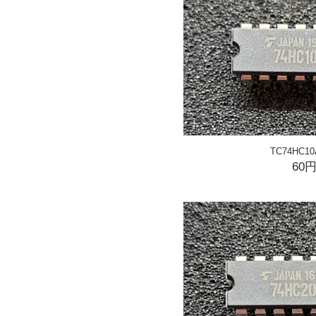
TC74HC10
60