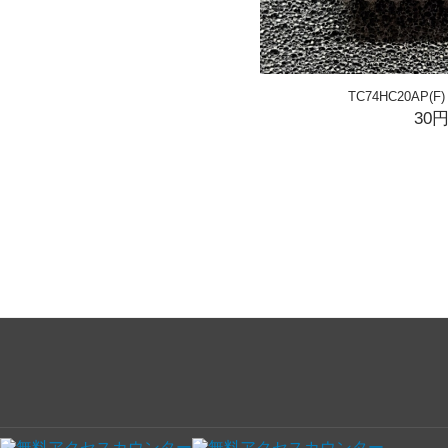
TC74HC20AP(F
30