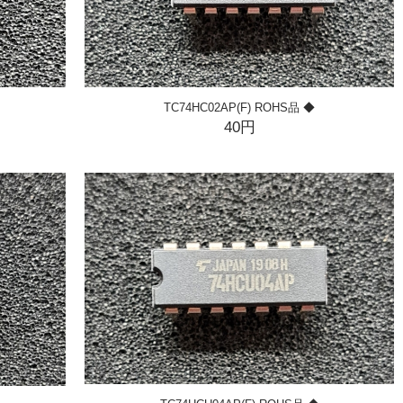
TC74HC02AP(F) ROHS品 ◆
40円