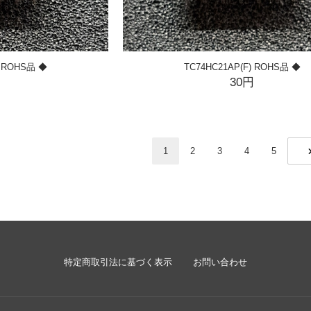
) ROHS品 ◆
TC74HC21AP(F) ROHS品 ◆
円
30円
1
2
3
4
5
N
特定商取引法に基づく表示
お問い合わせ