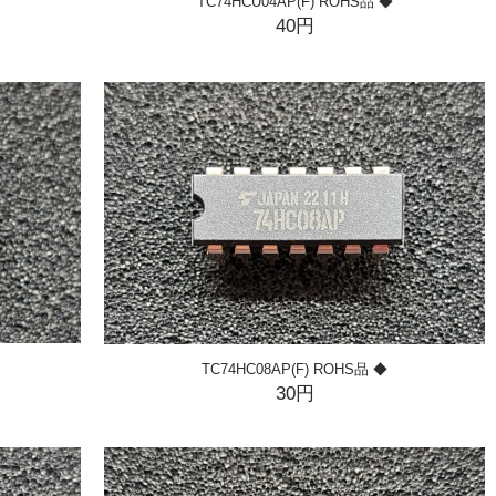
TC74HCU04AP(F) ROHS品 ◆
40円
TC74HC08AP(F) ROHS品 ◆
30円