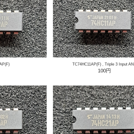
AP(F)
TC74HC11AP(F) , Triple 3 Input A
円
100円