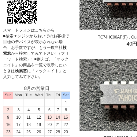
スマートフォンはこちらから
■検索エンジンからおいでのお客様で
TC74HC00AP(F) , Qu
目標のデバイスが表示されない場
40
合、お手数ですが、もう一度当社
検
索窓
から検索してみて下さい↑（フリ
ーワード検索）↑ ■例えば、「マック
エイト」の商品を一覧で表示したい
ときは
検索窓
に「マックエイト」と
入力してみて下さい。
8月の営業日
Sun
Mon
Tue
Wed
Thu
Fri
Sat
1
2
3
4
5
6
7
8
9
10
11
12
13
14
15
16
17
18
19
20
21
22
23
24
25
26
27
28
29