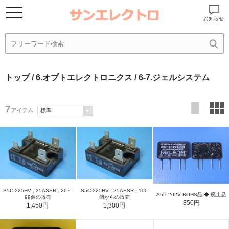
お知らせ
トップ
/
6.オプトエレクトロニクス
/ 6-7.ジェルシステム
7
アイテム
S5C-225HV , 25ASSR , 20～
S5C-225HV , 25ASSR , 100
A5P-202V ROHS品 ◆ 廃止品
99個の販売
個からの販売
850円
1,450円
1,300円