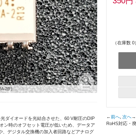
350円
（在庫数 0
A-2(F)
←
前へ
,
次へ
→
外発光ダイオードを光結合させた、60 V耐圧のDIP
RoHS対応・
ンオン時のオフセット電圧が低いため、データア
や、デジタル交換機の加入者回路などアナログ