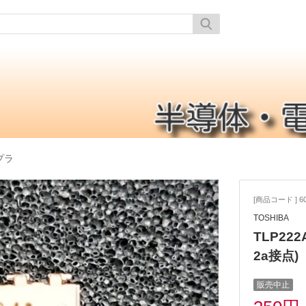
プラ
[商品コード ] 60
TOSHIBA
TLP222
2a接点)
販売中止