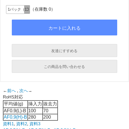
（在庫数 0）
友達にすすめる
必須
この商品を問い合わせる
必須
←
前へ
,
次へ
→
RoHS対応
必須
平均値(g)
挿入力
抜去力
必須
AF0.9(L)-B
100
70
AF0.9(H)-B
280
200
資料1
,
資料2
,
資料3
必須