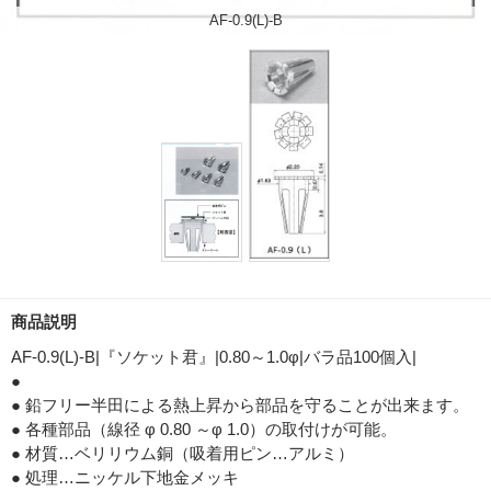
AF-0.9(L)-B
商品説明
AF-0.9(L)-B|『ソケット君』|0.80～1.0φ|バラ品100個入|
●
● 鉛フリー半田による熱上昇から部品を守ることが出来ます。
● 各種部品（線径 φ 0.80 ～φ 1.0）の取付けが可能。
● 材質…ベリリウム銅（吸着用ピン…アルミ）
● 処理…ニッケル下地金メッキ