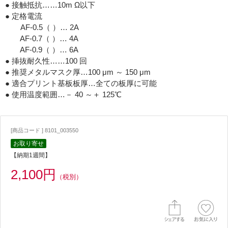
● 接触抵抗……10m Ω以下
● 定格電流
AF-0.5（ ）… 2A
AF-0.7（ ）… 4A
AF-0.9（ ）… 6A
● 挿抜耐久性……100 回
● 推奨メタルマスク厚…100 μm ～ 150 μm
● 適合プリント基板板厚…全ての板厚に可能
● 使用温度範囲…－ 40 ～＋ 125℃
[商品コード ] 8101_003550
お取り寄せ
【納期1週間】
2,100円
（税別）