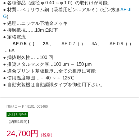
● 各種部品（線径 φ 0.40 ～φ 1.0）の取付けが可能。
● 材質…ベリリウム銅（吸着用ピン…アルミ）(ピン抜き
AF-JI
G
)
● 処理…ニッケル下地金メッキ
● 接触抵抗……10m Ω以下
● 定格電流
AF-0.5（ ）… 2A
, AF-0.7（ ）… 4A , AF-0.9（ ）
… 6A
● 挿抜耐久性……100 回
● 推奨メタルマスク厚…100 μm ～ 150 μm
● 適合プリント基板板厚…全ての板厚に可能
● 使用温度範囲…－ 40 ～＋ 125℃
● 自動実装機は自動認識タイプを御使用下さい。
[商品コード ] 8101_003460
お取り寄せ
【納期1週間】
24,700円
（税別）