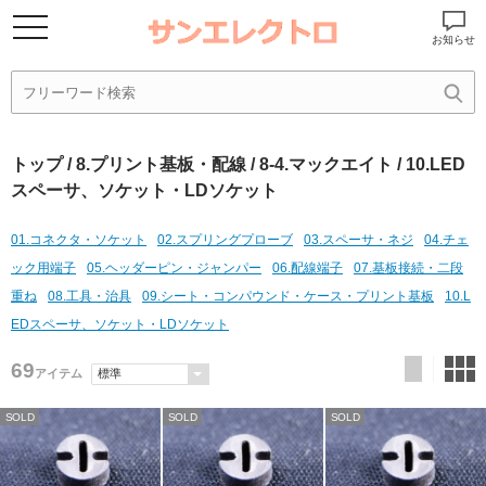
お知らせ
トップ
/
8.プリント基板・配線
/
8-4.マックエイト
/ 10.LED
スペーサ、ソケット・LDソケット
01.コネクタ・ソケット
02.スプリングプローブ
03.スペーサ・ネジ
04.チェ
ック用端子
05.ヘッダーピン・ジャンパー
06.配線端子
07.基板接続・二段
重ね
08.工具・治具
09.シート・コンパウンド・ケース・プリント基板
10.L
EDスペーサ、ソケット・LDソケット
69
アイテム
SOLD
SOLD
SOLD