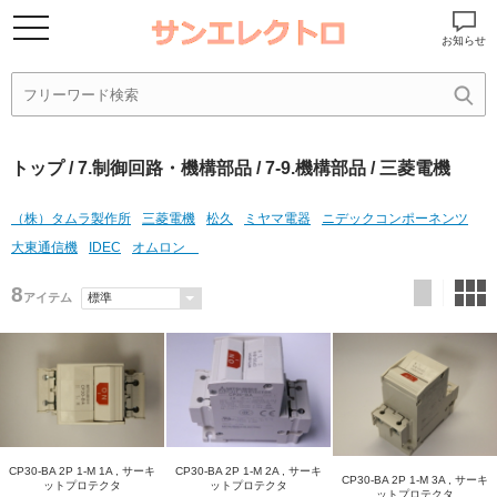
お知らせ
トップ
/
7.制御回路・機構部品
/
7-9.機構部品
/ 三菱電機
（株）タムラ製作所
三菱電機
松久
ミヤマ電器
ニデックコンポーネンツ
大東通信機
IDEC
オムロン
8
アイテム
CP30-BA 2P 1-M 1A , サーキ
CP30-BA 2P 1-M 2A , サーキ
CP30-BA 2P 1-M 3A , サーキ
ットプロテクタ
ットプロテクタ
ットプロテクタ