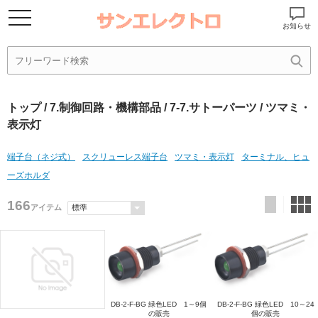
お知らせ
トップ
/
7.制御回路・機構部品
/
7-7.サトーパーツ
/ ツマミ・
表示灯
端子台（ネジ式）
スクリューレス端子台
ツマミ・表示灯
ターミナル、ヒュ
ーズホルダ
166
アイテム
DB-2-F-BG 緑色LED 1～9個
DB-2-F-BG 緑色LED 10～24
の販売
個の販売