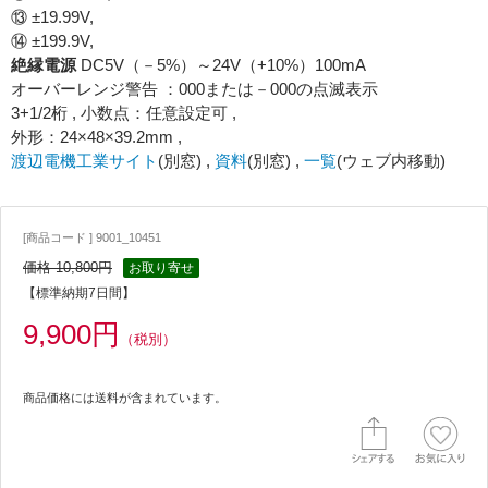
⑬ ±19.99V,
⑭ ±199.9V,
絶縁電源
DC5V（－5%）～24V（+10%）100mA
オーバーレンジ警告 ：000または－000の点滅表示
3+1/2桁 , 小数点：任意設定可 ,
外形：24×48×39.2mm ,
渡辺電機工業サイト
(別窓) ,
資料
(別窓) ,
一覧
(ウェブ内移動)
[商品コード ] 9001_10451
価格 10,800円
お取り寄せ
【標準納期7日間】
9,900円
（税別）
商品価格には送料が含まれています。