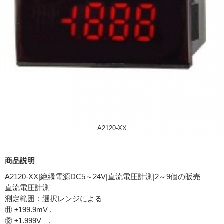
A2120-XX
商品説明
A2120-XX|絶縁電源DC5～24V|直流電圧計測|2～9個の販売
直流電圧計測
測定範囲：選択レンジによる
⑪ ±199.9mV ,
⑫ ±1.999V ,