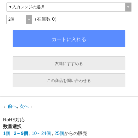
（在庫数 0）
友達にすすめる
必須
この商品を問い合わせる
必須
←
前へ
,
次へ
→
必須
RoHS対応
必須
数量選択
1個
,
2～9個
,
10～24個
,
25個
からの販売