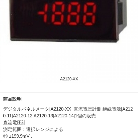
A2120-XX
商品説明
デジタルパネルメータ|A2120-XX |直流電圧計測|絶縁電源|A212
0-11|A2120-12|A2120-13|A2120-14|1個の販売
直流電圧計
測定範囲：選択レンジによる
⑪ ±199.9mV ,