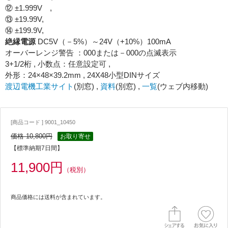
⑫ ±1.999V ,
⑬ ±19.99V,
⑭ ±199.9V,
絶縁電源
DC5V（－5%）～24V（+10%）100mA
オーバーレンジ警告 ：000または－000の点滅表示
3+1/2桁 , 小数点：任意設定可 ,
外形：24×48×39.2mm , 24X48小型DINサイズ
渡辺電機工業サイト
(別窓) ,
資料
(別窓) ,
一覧
(ウェブ内移動)
[商品コード ] 9001_10450
価格 10,800円
お取り寄せ
【標準納期7日間】
11,900円
（税別）
商品価格には送料が含まれています。