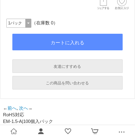
（在庫数 0）
友達にすすめる
必須
この商品を問い合わせる
必須
←
前へ
,
次へ
→
RoHS対応
必須
EM-1.5-A|100個入パック
必須