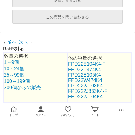
友達にすすめる
必須
この商品を問い合わせる
必須
←
前へ
,
次へ
→
RoHS対応
必須
数量の選択
必須
他の容量の選択
1～9個
FPD22E104K4-F
10～24個
FPD22E474K4
25～99個
FPD22E105K4
必須
FPD22W474K4
100～199個
FPD222J103K4-F
200個からの販売
FPD222J333K4-F
FPD222J104K4
トップ
ログイン
お気に入り
カート
必須