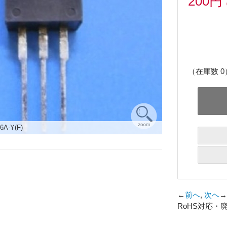
200円
（在庫数 0
6A-Y(F)
←
前へ
,
次へ
→
RoHS対応・