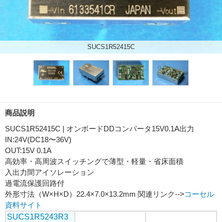
SUCS1R52415C
商品説明
SUCS1R52415C | オンボードDDコンバータ15V0.1A出力
IN:24V(DC18〜36V)
OUT:15V 0.1A
高効率・高周波スイッチングで薄型・軽量・省床面積
入出力間アイソレーション
過電流保護回路付
外形寸法（W×H×D）22.4×7.0×13.2mm 関連リンク-->
コーセル
資料サイト
SUCS1R5243R3