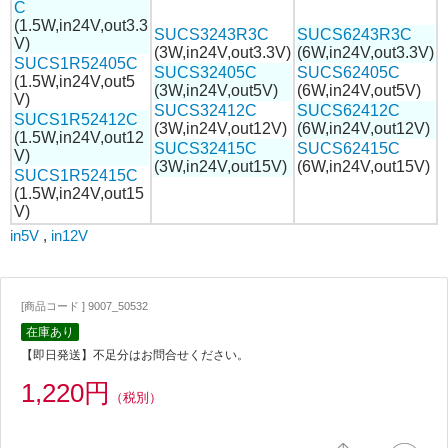
C
(1.5W,in24V,out3.3
SUCS3243R3C
SUCS6243R3C
V)
(3W,in24V,out3.3V)
(6W,in24V,out3.3V)
SUCS1R52405C
SUCS32405C
SUCS62405C
(1.5W,in24V,out5
(3W,in24V,out5V)
(6W,in24V,out5V)
V)
SUCS32412C
SUCS62412C
SUCS1R52412C
(3W,in24V,out12V)
(6W,in24V,out12V)
(1.5W,in24V,out12
SUCS32415C
SUCS62415C
V)
(3W,in24V,out15V)
(6W,in24V,out15V)
SUCS1R52415C
(1.5W,in24V,out15
V)
in5V
,
in12V
[商品コード ] 9007_50532
在庫あり
【即日発送】不足分はお問合せください。
1,220円
（税別）