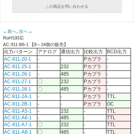
この商品を問い合わせる
必須
←
前へ
,
次へ
→
RoHS対応
必須
AC-911-B6-1 【8～24個の販売】
必須
出力パターン
アナログ
通信出力
比較出力
BCD出力
AC-911-20-1
-
-
Pカプラ
-
AC-911-25-1
-
232
Pカプラ
-
必須
AC-911-26-1
-
485
Pカプラ
-
AC-911-27-1
〇
232
Pカプラ
-
AC-911-28-1
〇
485
Pカプラ
-
AC-911-2A-1
-
-
Pカプラ
TTL
AC-911-2B-1
-
-
Pカプラ
OC
AC-911-A5-1
-
232
-
TTL
AC-911-A6-1
-
485
-
TTL
必須
AC-911-A7-1
〇
232
-
TTL
AC-911-A8-1
〇
485
-
TTL