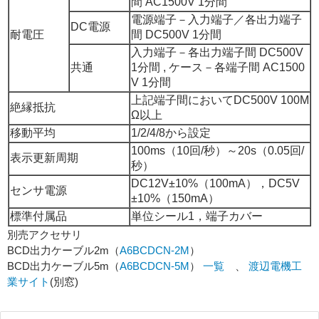
間 AC1500V 1分間
電源端子－入力端子／各出力端子
DC電源
耐電圧
間 DC500V 1分間
入力端子－各出力端子間 DC500V
共通
1分間 , ケース－各端子間 AC1500
V 1分間
上記端子間においてDC500V 100M
絶縁抵抗
Ω以上
移動平均
1/2/4/8から設定
100ms（10回/秒）～20s（0.05回/
表示更新周期
秒）
DC12V±10%（100mA），DC5V
センサ電源
±10%（150mA）
標準付属品
単位シール1，端子カバー
別売アクセサリ
BCD出力ケーブル2m（
A6BCDCN-2M
）
BCD出力ケーブル5m（
A6BCDCN-5M
）
一覧
、
渡辺電機工
業サイト
(別窓)