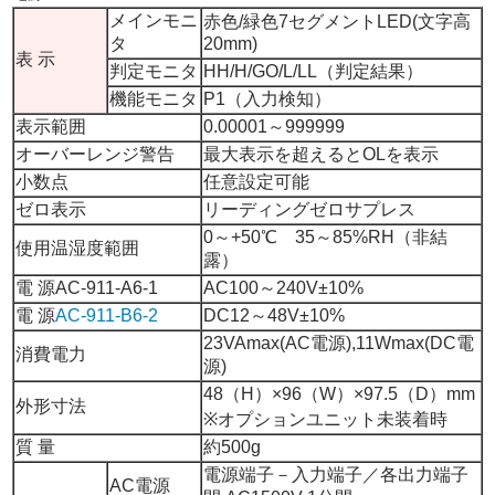
メインモニ
赤色/緑色7セグメントLED(文字高
タ
20mm)
表 示
判定モニタ
HH/H/GO/L/LL（判定結果）
機能モニタ
P1（入力検知）
表示範囲
0.00001～999999
オーバーレンジ警告
最大表示を超えるとOLを表示
小数点
任意設定可能
ゼロ表示
リーディングゼロサプレス
0～+50℃ 35～85%RH（非結
使用温湿度範囲
露）
電 源AC-911-A6-1
AC100～240V±10%
電 源
AC-911-B6-2
DC12～48V±10%
23VAmax(AC電源),11Wmax(DC電
消費電力
源)
48（H）×96（W）×97.5（D）mm
外形寸法
※オプションユニット未装着時
質 量
約500g
電源端子－入力端子／各出力端子
AC電源