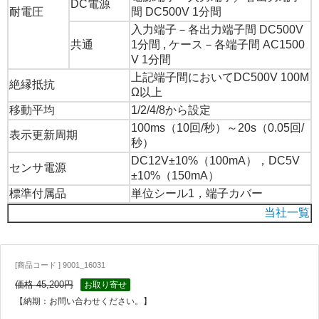
DC電源
耐電圧
間 DC500V 1分間
入力端子－各出力端子間 DC500V
共通
1分間 , ケース－各端子間 AC1500
V 1分間
上記端子間においてDC500V 100M
絶縁抵抗
Ω以上
移動平均
1/2/4/8から設定
100ms（10回/秒）～20s（0.05回/
表示更新周期
秒）
DC12V±10%（100mA），DC5V
センサ電源
±10%（150mA）
標準付属品
単位シール1，端子カバー
当社一覧
[商品コード ] 9001_16031
価格 45,200円
お取り寄せ
【納期：お問い合わせください。】