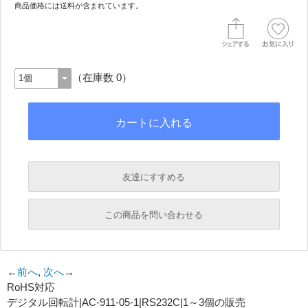
商品価格には送料が含まれています。
（在庫数 0）
友達にすすめる
必須
この商品を問い合わせる
必須
←
前へ
,
次へ
→
RoHS対応
必須
デジタル回転計|AC-911-05-1|RS232C|1～3個の販売
必須