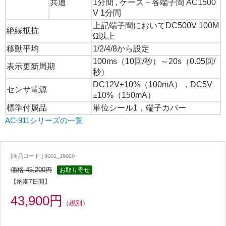
共通
1分間 , ケース－各端子間 AC1500
V 1分間
上記端子間においてDC500V 100M
絶縁抵抗
Ω以上
移動平均
1/2/4/8から設定
100ms（10回/秒）～20s（0.05回/
表示更新周期
秒）
DC12V±10%（100mA），DC5V
センサ電源
±10%（150mA）
標準付属品
単位シール1，端子カバー
AC-911シリーズの一覧
[商品コード ] 9001_16020
価格 45,200円
お取り寄せ
【納期7日間】
43,900円
（税別）