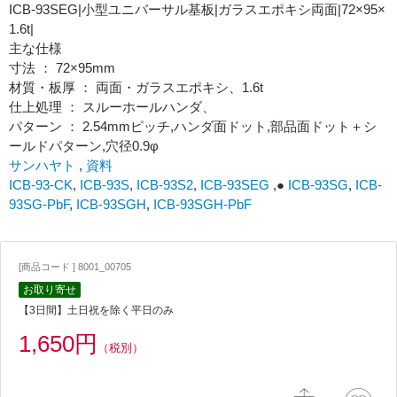
ICB-93SEG|小型ユニバーサル基板|ガラスエポキシ両面|72×95×
1.6t|
主な仕様
寸法 ： 72×95mm
材質・板厚 ： 両面・ガラスエポキシ、1.6t
仕上処理 ： スルーホールハンダ、
パターン ： 2.54mmピッチ,ハンダ面ドット,部品面ドット＋シ
ールドパターン,穴径0.9φ
サンハヤト
,
資料
ICB-93-CK
,
ICB-93S
,
ICB-93S2
,
ICB-93SEG
,●
ICB-93SG
,
ICB-
93SG-PbF
,
ICB-93SGH
,
ICB-93SGH-PbF
[商品コード ] 8001_00705
お取り寄せ
【3日間】土日祝を除く平日のみ
1,650円
（税別）