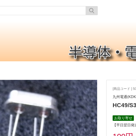
[商品コード ] 50
九州電通(KDK
HC49/S
お取り寄せ
【平日翌日発