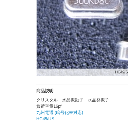
HC49/S
商品説明
クリスタル​ 水晶振動子​ 水晶発振子​​
負荷容量16pf
九州電通 (暗号化未対応)
HC49/US