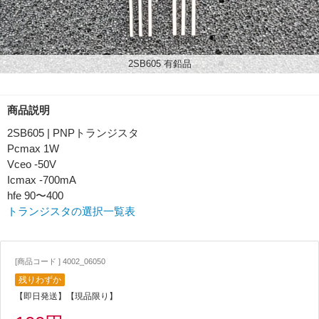
2SB605 有鉛品
商品説明
2SB605 | PNPトランジスタ
Pcmax 1W
Vceo -50V
Icmax -700mA
hfe 90〜400
トランジスタの選択一覧表
[商品コード ] 4002_06050
残りわずか
【即日発送】【現品限り】