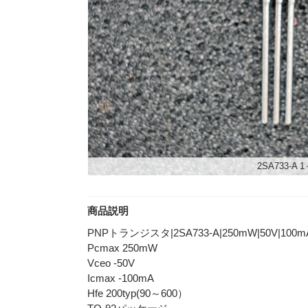
2SA733-A
商品説明
PNPトランジスタ|2SA733-A|250mW|50V|100mA|
Pcmax 250mW
Vceo -50V
Icmax -100mA
Hfe 200typ(90～600）