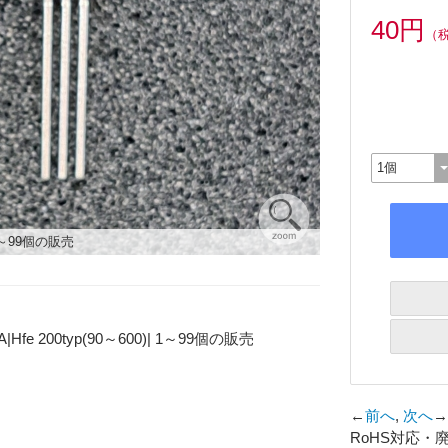
40円
（
 1～99個の販売
Hfe 200typ(90～600)| 1～99個の販売
←
前へ
,
次へ
→
RoHS対応・