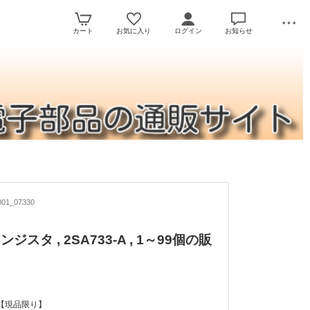
カート
お気に入り
ログイン
お知らせ
01_07330
ジスタ , 2SA733-A , 1～99個の販
【現品限り】