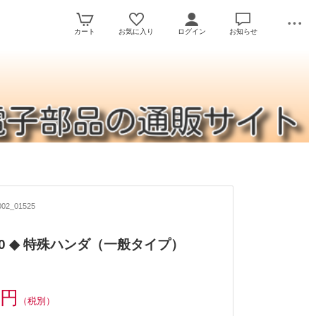
カート
お気に入り
ログイン
お知らせ
02_01525
H30 ◆ 特殊ハンダ（一般タイプ）
0円
（税別）