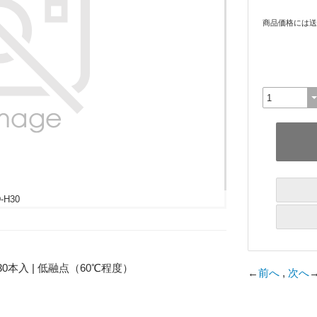
商品価格には送
-H30
×30本入 | 低融点（60℃程度）
←
前へ
,
次へ