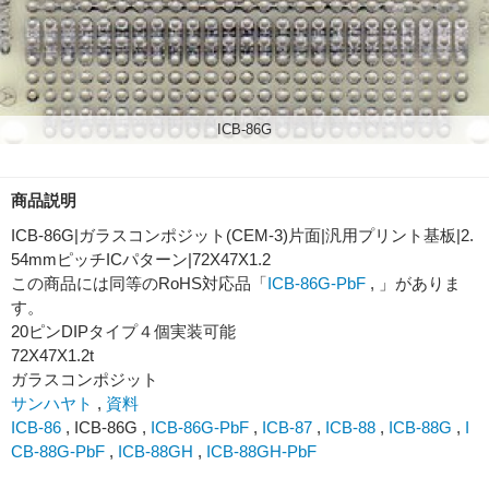
ICB-86G
商品説明
ICB-86G|ガラスコンポジット(CEM-3)片面|汎用プリント基板|2.
54mmピッチICパターン|72X47X1.2
この商品には同等のRoHS対応品「
ICB-86G-PbF
, 」がありま
す。
20ピンDIPタイプ４個実装可能
72X47X1.2t
ガラスコンポジット
サンハヤト
,
資料
ICB-86
, ICB-86G ,
ICB-86G-PbF
,
ICB-87
,
ICB-88
,
ICB-88G
,
I
CB-88G-PbF
,
ICB-88GH
,
ICB-88GH-PbF