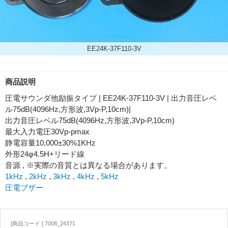
EE24K-37F110-3V
商品説明
圧電サウンダ他励振タイプ | EE24K-37F110-3V | 出力音圧レベ
ル75dB(4096Hz,方形波,3Vp-P,10cm)|
出力音圧レベル75dB(4096Hz,方形波,3Vp-P,10cm)
最大入力電圧30Vp-pmax
静電容量10,000±30%1KHz
外形24φ4.5H+リード線
音源 , ※実際の音質とは異なる場合があります。
1kHz
,
2kHz
,
3kHz
,
4kHz
,
5kHz
圧電ブザー
[商品コード ] 7008_24371