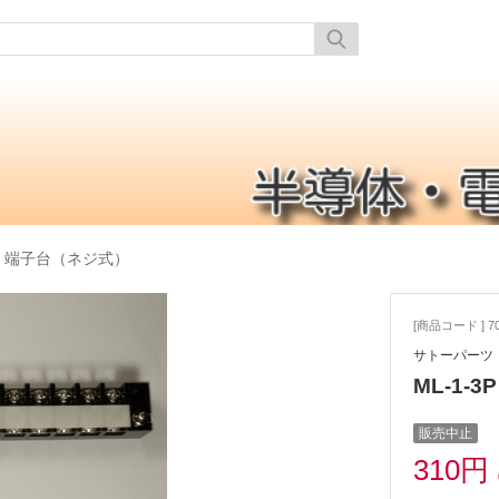
/
端子台（ネジ式）
[商品コード ] 70
サトーパーツ
ML-1
販売中止
310円