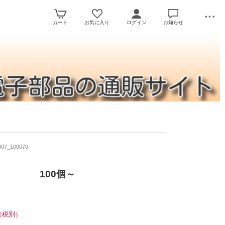
カート
お気に入り
ログイン
お知らせ
07_100070
-3P 100個～
（税別）