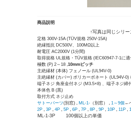
商品説明
↑写真は同じシリーズ
定格 300V-15A (TÜV規格 250V-15A)
絶縁抵抗 DC500V、100MΩ以上
耐電圧 AC2000V (1分間)
取得規格 UL規格・TÜV規格 (IEC60947-7-1に適
極数 (P) 2～18 ,
10mmピッチ
主絶縁材 (本体) フェノール (UL94V-0)
主絶縁材 (カバー) ポリカーボネート (UL94V-0) 板厚 2P
端子ネジ 角座金付ネジ (M3.5×8) 、端子ネジ締付
本体色 B (黒)
取付方式 ネジ止め
サトーパーツ
(別窓) ,
ML-1-
（別窓） ,
1～9個
←へ
2P
,
3P
,
4P
,
5P
,
6P
,
7P
,
8P
,
9P
,
10P
,
11P
,
ML-1-3P 100個以上の単価