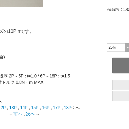
商品価格には送
の10Pinです。
合)
～5P : t=1.0 / 6P～18P : t=1.5
トルク 0.8N・m MAX
 ,
12P
,
13P
,
14P
,
15P
,
16P
,
17P
,
18P
<-へ
←
前へ
,
次へ
→