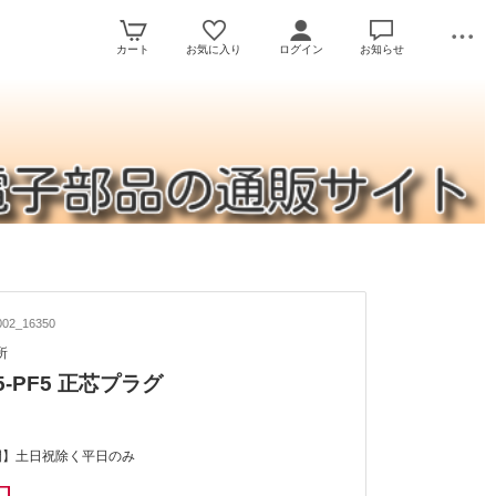
カート
お気に入り
ログイン
お知らせ
02_16350
所
65-PF5 正芯プラグ
間】土日祝除く平日のみ