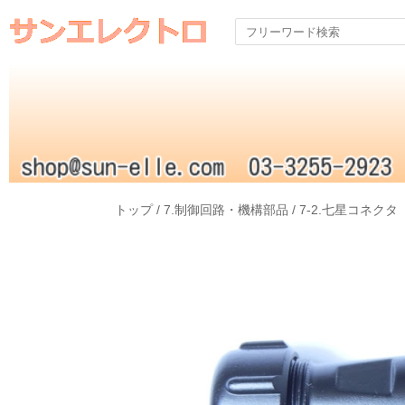
トップ
/
7.制御回路・機構部品
/
7-2.七星コネクタ