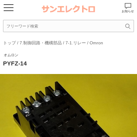
お知らせ
トップ
/
7.制御回路・機構部品
/
7-1.リレー
/
Omron
オムロン
PYFZ-14