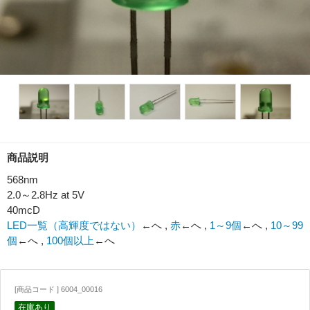
商品説明
568nm
2.0～2.8Hz at 5V
40mcD
LED一覧（高輝度ではない）
←へ ,
赤
←へ ,
1～9個
←へ ,
10～99
個
←へ ,
100個以上
←へ
[商品コード ] 6004_00016
在庫あり