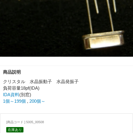
商品説明
クリスタル​ 水晶振動子​ 水晶発振子​​
負荷容量18pf(IDA)
IDA資料
(別窓)
1個～199個
,
200個～
[商品コード ] 5005_00508
在庫あり