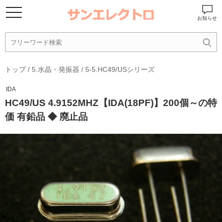
お知らせ
トップ
/
5.水晶・発振器
/
5-5.HC49/USシリーズ
IDA
HC49/US 4.9152MHZ【IDA(18PF)】200個～の特
価 有鉛品 ◆ 廃止品