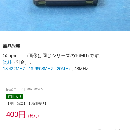
商品説明
50ppm
↑画像は同じシリーズの16MHzです。
資料
（別窓） ,
18.432MHZ
,
19.6608MHZ
,
20MHz
, 48MHz ,
[商品コード ] 5002_02705
在庫あり
【即日発送】【現品限り】
400円
（税別）