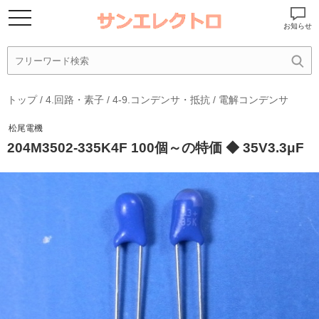
お知らせ
トップ
/
4.回路・素子
/
4-9.コンデンサ・抵抗
/
電解コンデンサ
松尾電機
204M3502-335K4F 100個～の特価 ◆ 35V3.3μF