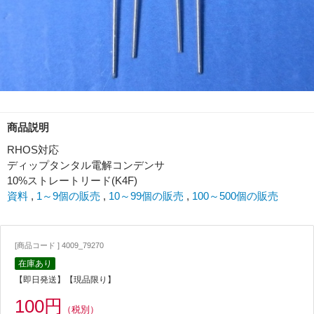
商品説明
RHOS対応
ディップタンタル電解コンデンサ
10%ストレートリード(K4F)
資料
,
1～9個の販売
,
10～99個の販売
,
100～500個の販売
[商品コード ] 4009_79270
在庫あり
【即日発送】【現品限り】
100円
（税別）