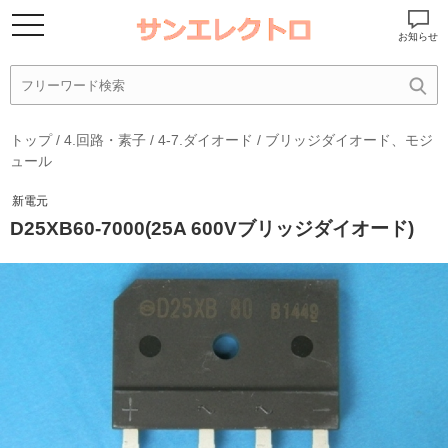
お知らせ
トップ
/
4.回路・素子
/
4-7.ダイオード
/
ブリッジダイオード、モジ
ュール
新電元
D25XB60-7000(25A 600Vブリッジダイオード)