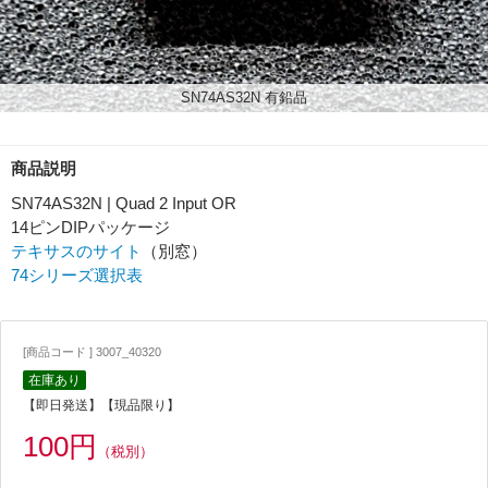
SN74AS32N 有鉛品
商品説明
SN74AS32N | Quad 2 Input OR
14ピンDIPパッケージ
テキサスのサイト
（別窓）
74シリーズ選択表
[商品コード ] 3007_40320
在庫あり
【即日発送】【現品限り】
100円
（税別）