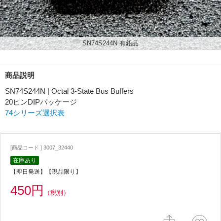
SN74S244N 有鉛品
商品説明
SN74S244N | Octal 3-State Bus Buffers
20ピンDIPパッケージ
74シリーズ選択表
[商品コード ] 3007_32440
在庫あり
【即日発送】【現品限り】
450円
（税別）