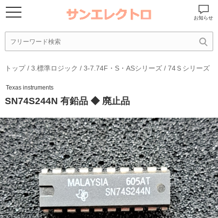
お知らせ
トップ
/
3.標準ロジック
/
3-7.74F・S・ASシリーズ
/
74Ｓシリーズ
Texas instruments
SN74S244N 有鉛品 ◆ 廃止品