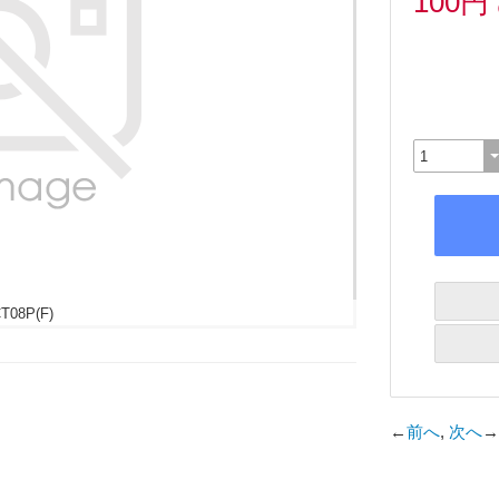
100円
T08P(F)
←
前へ
,
次へ
→