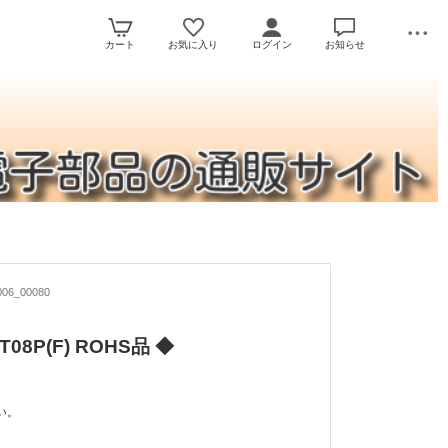
カート
お気に入り
ログイン
お知らせ
06_00080
T08P(F) ROHS品 ◆
い。