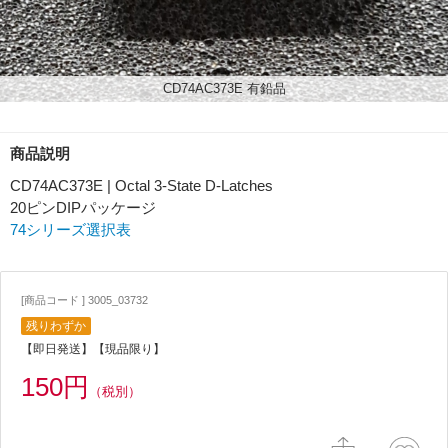
CD74AC373E 有鉛品
商品説明
CD74AC373E | Octal 3-State D-Latches
20ピンDIPパッケージ
74シリーズ選択表
[商品コード ] 3005_03732
残りわずか
【即日発送】【現品限り】
150円
（税別）