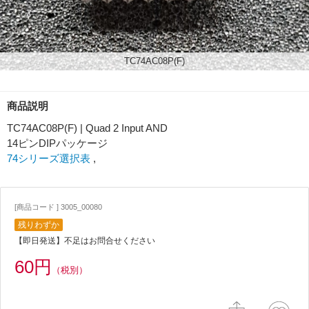
TC74AC08P(F)
商品説明
TC74AC08P(F) | Quad 2 Input AND
14ピンDIPパッケージ
74シリーズ選択表
,
[商品コード ] 3005_00080
残りわずか
【即日発送】不足はお問合せください
60円
（税別）