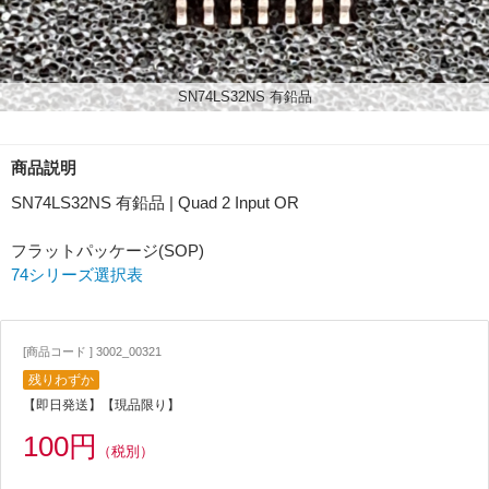
SN74LS32NS 有鉛品
商品説明
SN74LS32NS 有鉛品 | Quad 2 Input OR
フラットパッケージ(SOP)
74シリーズ選択表
[商品コード ] 3002_00321
残りわずか
【即日発送】【現品限り】
100円
（税別）