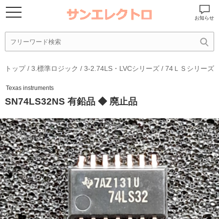
お知らせ
トップ
/
3.標準ロジック
/
3-2.74LS・LVCシリーズ
/
74ＬＳシリーズ
Texas instruments
SN74LS32NS 有鉛品 ◆ 廃止品