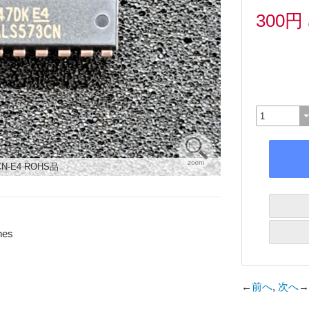
300円
CN-E4 ROHS品
hes
←
前へ
,
次へ
→