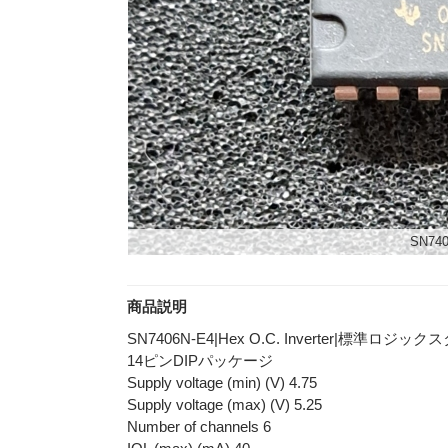
SN740
商品説明
SN7406N‐E4|Hex O.C. Inverter|標準ロ
14ピンDIPパッケージ
Supply voltage (min) (V) 4.75
Supply voltage (max) (V) 5.25
Number of channels 6