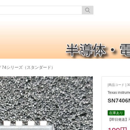
/
74シリーズ（スタンダード）
[商品コード ] 30
Texas instrum
SN7406N-
在庫あり
【即日発送】