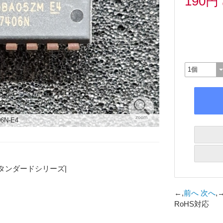
190円
6N‐E4
ジックスタンダードシリーズ|
←,
前へ
次へ
,
RoHS対応