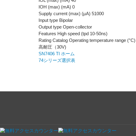
IOL (max) (mA) 40
IOH (max) (mA) 0
Supply current (max) (µA) 51000
Input type Bipolar
Output type Open-collector
Features High speed (tpd 10-50ns)
Rating Catalog Operating temperature range (°C) 
高耐圧（30V)
SN7406 TI ホーム
74シリーズ選択表