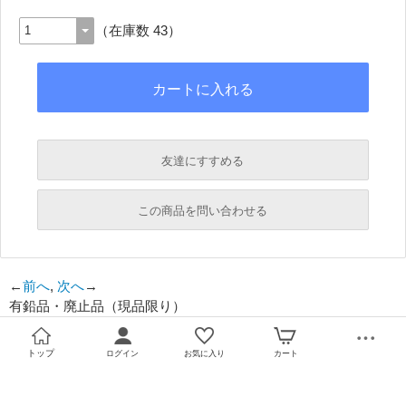
（在庫数 43）
友達にすすめる
必須
この商品を問い合わせる
必須
←
前へ
,
次へ
→
有鉛品・廃止品（現品限り）
必須
必須
トップ
ログイン
お気に入り
カート
必須