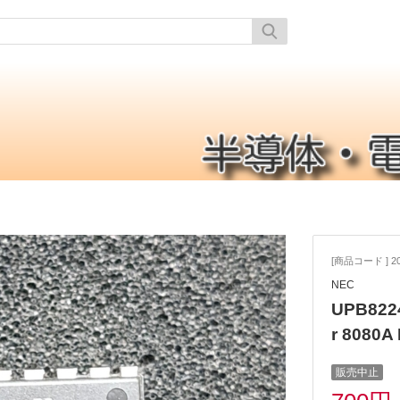
[商品コード ] 20
NEC
UPB8224
r 8080A
販売中止