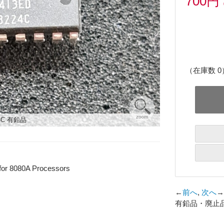
700円
（在庫数 0
4C 有鉛品
or 8080A Processors
←
前へ
,
次へ
→
有鉛品・廃止