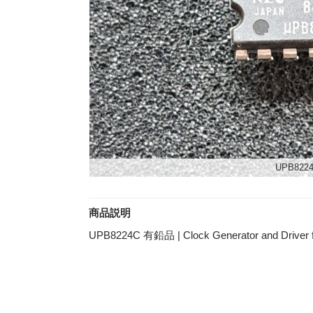
UPB822
商品説明
UPB8224C 有鉛品 | Clock Generator and Driver f