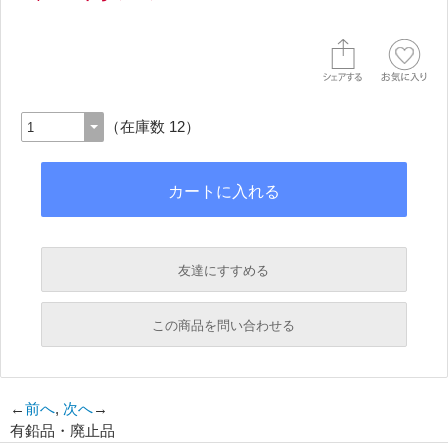
（在庫数 12）
友達にすすめる
必須
この商品を問い合わせる
必須
←
前へ
,
次へ
→
有鉛品・廃止品
必須