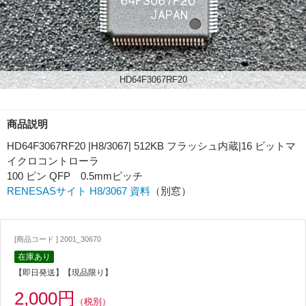
HD64F3067RF20
商品説明
HD64F3067RF20 |H8/3067| 512KB フラッシュ内蔵|16 ビットマ
イクロコントローラ
100 ピン QFP 0.5mmピッチ
RENESASサイト
H8/3067 資料
（別窓）
[商品コード ] 2001_30670
在庫あり
【即日発送】【現品限り】
2,000円
（税別）