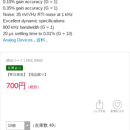
0.10% gain accuracy (G = 1)
0.35% gain accuracy (G > 1)
Noise: 35 nV/√Hz RTI noise at 1 kHz
Excellent dynamic specifications
800 kHz bandwidth (G = 1)
20 μs settling time to 0.01% (G = 10)
Analog Devices
,
資料
,
[商品コード ] 1002_00081
在庫あり
【即日発送】【現品限り】
700円
（税別）
（在庫数 49）