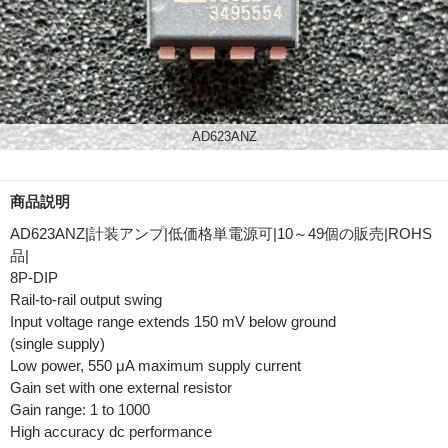
AD623ANZ
商品説明
AD623ANZ|計装アンプ|低価格単電源可|10～49個の販売|ROHS
品|
8P-DIP
Rail-to-rail output swing
Input voltage range extends 150 mV below ground
(single supply)
Low power, 550 μA maximum supply current
Gain set with one external resistor
Gain range: 1 to 1000
High accuracy dc performance