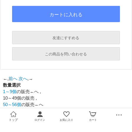
友達にすすめる
必須
この商品を問い合わせる
必須
←,
前へ
次へ
,→
数量選択
必須
1～9個
の販売←へ ,
必須
10～49個の販売 ,
50～56個
の販売←へ
必須
トップ
ログイン
お気に入り
カート